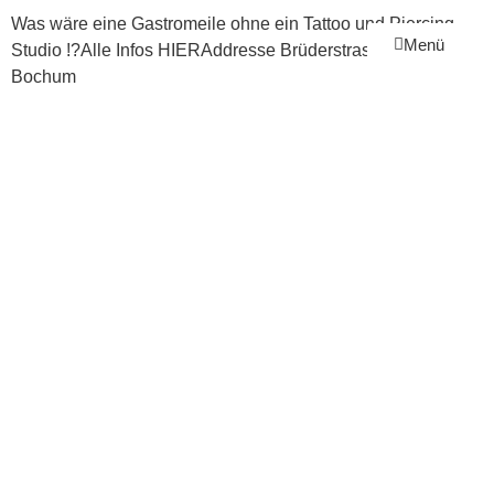
Was wäre eine Gastromeile ohne ein Tattoo und Piercing
Menü
Studio !?Alle Infos
HIER
Addresse Brüderstrasse 9 44787
Bochum