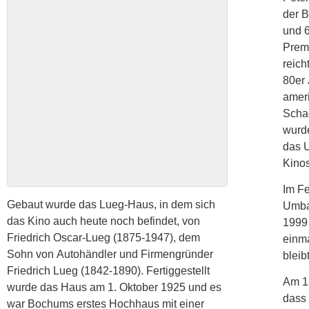
der B
und 6
Premi
reich
80er
ameri
Scha
wurde
das U
Kinos
Im F
Gebaut wurde das Lueg-Haus, in dem sich
Umbau
das Kino auch heute noch befindet, von
1999 
Friedrich Oscar-Lueg (1875-1947), dem
einm
Sohn von Autohändler und Firmengründer
bleibt
Friedrich Lueg (1842-1890). Fertiggestellt
Am 1
wurde das Haus am 1. Oktober 1925 und es
dass 
war Bochums erstes Hochhaus mit einer