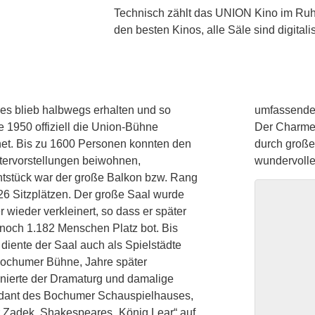
Technisch zählt das UNION Kino im Ruh
den besten Kinos, alle Säle sind digitalis
s blieb halbwegs erhalten und so
umfassendes
 1950 offiziell die Union-Bühne
Der Charme 
net. Bis zu 1600 Personen konnten den
durch große
tervorstellungen beiwohnen,
wundervolle
tstück war der große Balkon bzw. Rang
26 Sitzplätzen. Der große Saal wurde
 wieder verkleinert, so dass er später
 noch 1.182 Menschen Platz bot. Bis
diente der Saal auch als Spielstädte
Bochumer Bühne, Jahre später
nierte der Dramaturg und damalige
ndant des Bochumer Schauspielhauses,
 Zadek, Shakespeares „König Lear“ auf