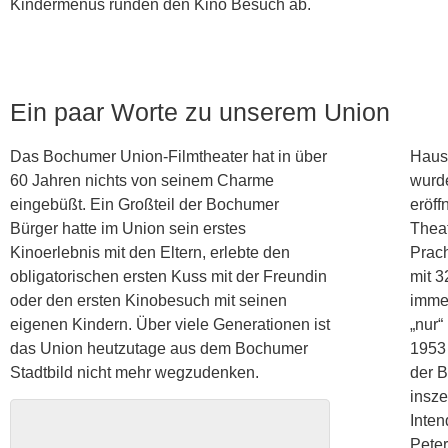
Kindermenüs runden den Kino Besuch ab.
Ein paar Worte zu unserem Union
Das Bochumer Union-Filmtheater hat in über
Hause
60 Jahren nichts von seinem Charme
wurde
eingebüßt. Ein Großteil der Bochumer
eröff
Bürger hatte im Union sein erstes
Thea
Kinoerlebnis mit den Eltern, erlebte den
Prach
obligatorischen ersten Kuss mit der Freundin
mit 3
oder den ersten Kinobesuch mit seinen
immer
eigenen Kindern. Über viele Generationen ist
„nur“
das Union heutzutage aus dem Bochumer
1953 
Stadtbild nicht mehr wegzudenken.
der 
insze
Inte
Peter