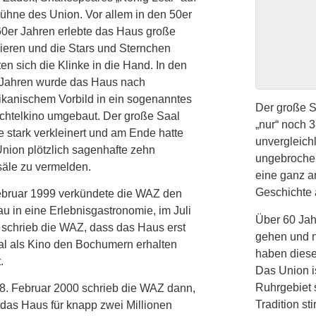
ühne des Union. Vor allem in den 50er
0er Jahren erlebte das Haus große
eren und die Stars und Sternchen
ten sich die Klinke in die Hand. In den
 Jahren wurde das Haus nach
kanischem Vorbild in ein sogenanntes
Der große S
chtelkino umgebaut. Der große Saal
„nur“ noch 
 stark verkleinert und am Ende hatte
unvergleich
nion plötzlich sagenhafte zehn
ungebrochen
äle zu vermelden.
eine ganz 
Geschichte 
ebruar 1999 verkündete die WAZ den
 in eine Erlebnisgastronomie, im Juli
Über 60 Jahr
schrieb die WAZ, dass das Haus erst
gehen und n
al als Kino den Bochumern erhalten
haben diese
.
Das Union is
Ruhrgebiet s
8. Februar 2000 schrieb die WAZ dann,
Tradition st
das Haus für knapp zwei Millionen