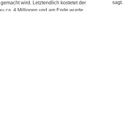
sagt.
“ gemacht wird. Letztendlich kostetet der
u ca. 4 Millionen und am Ende wurde
(Oliver Bart
in wunderschönes, sieben Säle
Kontak
Tel:
0234 – 338 
:30–23:00 Uhr
:30–23:00 Uhr
:30–23:00 Uhr
:30–23:00 Uhr
:30–23:00 Uhr
Adress
:30–23:00 Uhr
:30–23:00 Uhr
Kortumstraße
44787 Boch