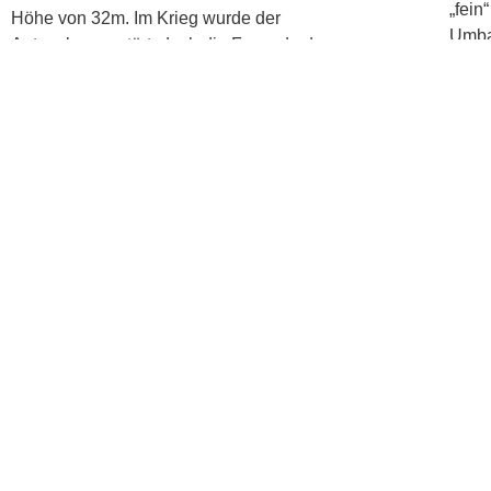
„fein
Höhe von 32m. Im Krieg wurde der
Umba
Autosalon zerstört, doch die Fassade des
es e
Kassenöffnungszeiten
Montag
14
Dienstag
14
Mittwoch
14
Donnerstag
14
Freitag
14
Samstag
14
Sonntag
14